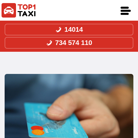
14014
734 574 110