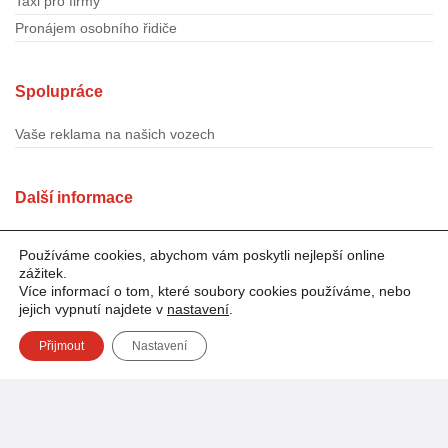
Taxi pro firmy
Pronájem osobního řidiče
Spolupráce
Vaše reklama na našich vozech
Další informace
Vozový park
Používáme cookies, abychom vám poskytli nejlepší online
Taxi Brno
zážitek.
Více informací o tom, které soubory cookies používáme, nebo
Platba kartou
jejich vypnutí najdete v
nastavení
.
Přijmout
Nastavení
Sledujte TOP1TAXI