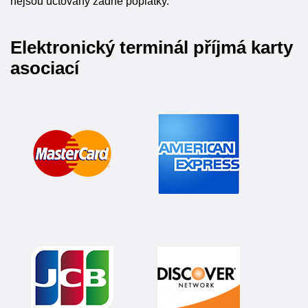
nejsou účtovány žádné poplatky.
Elektronický terminál příjmá karty
asociací