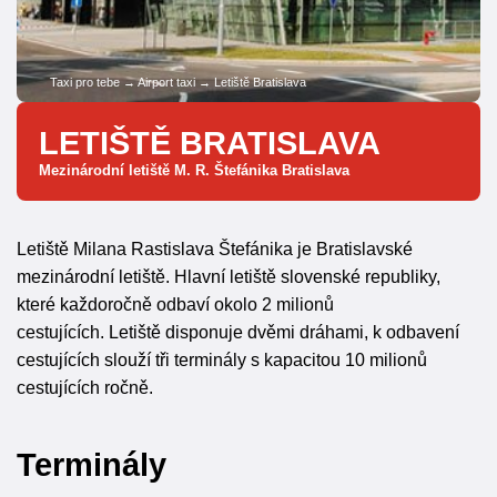
Taxi pro tebe
→
Airport taxi
→
Letiště Bratislava
LETIŠTĚ BRATISLAVA
Mezinárodní letiště M. R. Štefánika Bratislava
Letiště Milana Rastislava Štefánika je Bratislavské
mezinárodní letiště. Hlavní letiště slovenské republiky,
které každoročně odbaví okolo 2 milionů
cestujících. Letiště disponuje dvěmi dráhami, k odbavení
cestujících slouží tři terminály s kapacitou 10 milionů
cestujících ročně.
Terminály