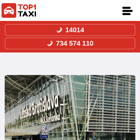
14014
734 574 110