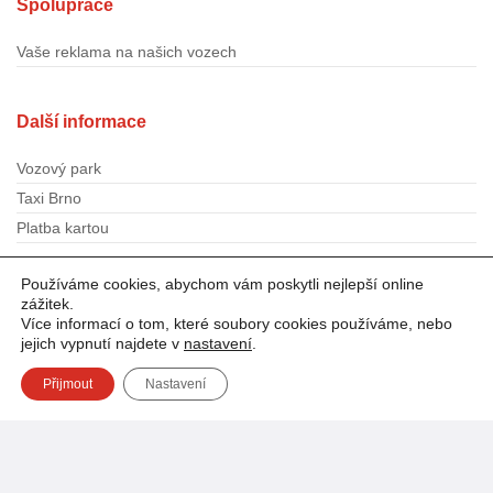
Spolupráce
Vaše reklama na našich vozech
Další informace
Vozový park
Taxi Brno
Platba kartou
Používáme cookies, abychom vám poskytli nejlepší online
Sledujte TOP1TAXI
zážitek.
Více informací o tom, které soubory cookies používáme, nebo
jejich vypnutí najdete v
nastavení
.
Přijmout
Nastavení