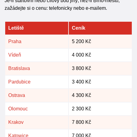
Je-li startovní nebo cílový bod jiný, než-li Brno-město,
zažádejte si o cenu: telefonicky nebo e-mailem.
Letiště
Ceník
Praha
5 200 Kč
Vídeň
4 000 Kč
Bratislava
3 800 Kč
Pardubice
3 400 Kč
Ostrava
4 300 Kč
Olomouc
2 300 Kč
Krakov
7 800 Kč
Katowice
7 000 Kč