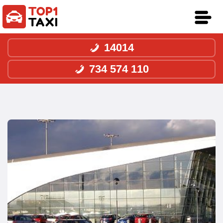
14014
734 574 110