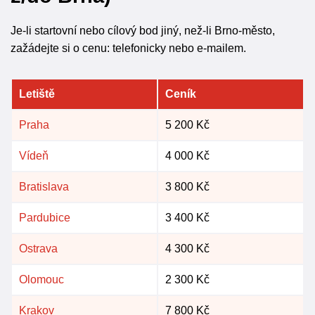
Je-li startovní nebo cílový bod jiný, než-li Brno-město,
zažádejte si o cenu: telefonicky nebo e-mailem.
Letiště
Ceník
Praha
5 200 Kč
Vídeň
4 000 Kč
Bratislava
3 800 Kč
Pardubice
3 400 Kč
Ostrava
4 300 Kč
Olomouc
2 300 Kč
Krakov
7 800 Kč