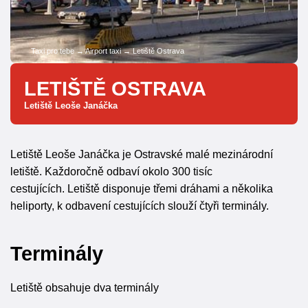
Taxi pro tebe
→
Airport taxi
→
Letiště Ostrava
LETIŠTĚ OSTRAVA
Letiště Leoše Janáčka
Letiště Leoše Janáčka je Ostravské malé mezinárodní
letiště. Každoročně odbaví okolo 300 tisíc
cestujících. Letiště disponuje třemi dráhami a několika
heliporty, k odbavení cestujících slouží čtyři terminály.
Terminály
Letiště obsahuje dva terminály