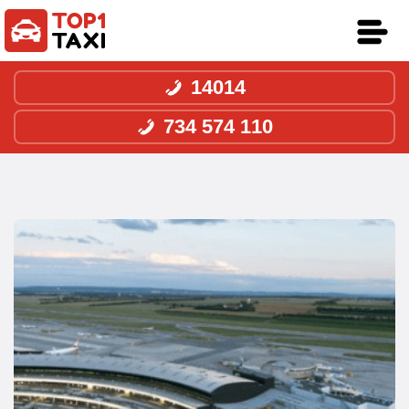
14014
734 574 110