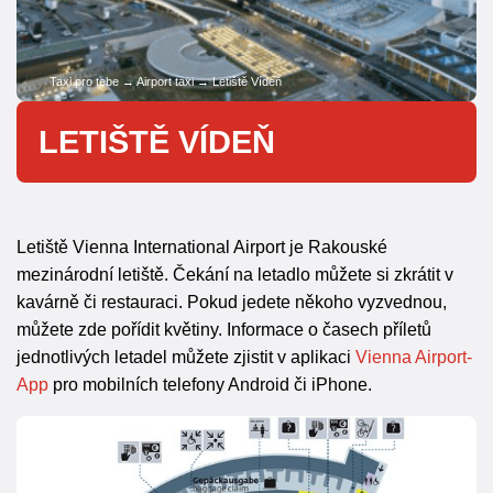
Taxi pro tebe
→
Airport taxi
→
Letiště Vídeň
LETIŠTĚ VÍDEŇ
Letiště Vienna International Airport je Rakouské
mezinárodní letiště. Čekání na letadlo můžete si zkrátit v
kavárně či restauraci. Pokud jedete někoho vyzvednou,
můžete zde pořídit květiny. Informace o časech příletů
jednotlivých letadel můžete zjistit v aplikaci
Vienna Airport-
App
pro mobilních telefony Android či iPhone.