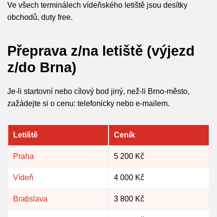
Ve všech terminálech vídeňského letiště jsou desítky
obchodů, duty free.
Přeprava z/na letiště (výjezd
z/do Brna)
Je-li startovní nebo cílový bod jiný, než-li Brno-město,
zažádejte si o cenu: telefonicky nebo e-mailem.
Letiště
Ceník
Praha
5 200 Kč
Vídeň
4 000 Kč
Bratislava
3 800 Kč